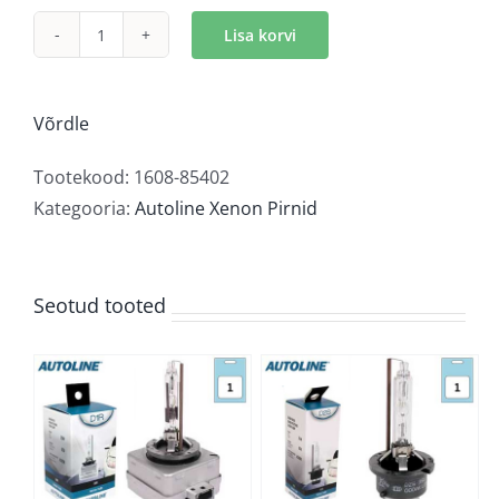
Lisa korvi
Autoline
4300K
D1S
Võrdle
kogus
Tootekood:
1608-85402
Kategooria:
Autoline Xenon Pirnid
Seotud tooted