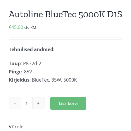
Autoline BlueTec 5000K D1S
€
45,00
sis. KM
Tehnilised andmed:
Tüüp
: PK32d-2
Pinge
: 85V
Kirjeldus
: BlueTec, 35W, 5000K
Lisa korvi
Autoline
BlueTec
5000K
Võrdle