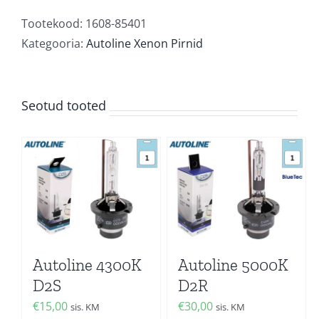
D1S
kogus
Tootekood:
1608-85401
Kategooria:
Autoline Xenon Pirnid
Seotud tooted
Autoline 4300K
Autoline 5000K
D2S
D2R
€
15,00
€
30,00
sis. KM
sis. KM