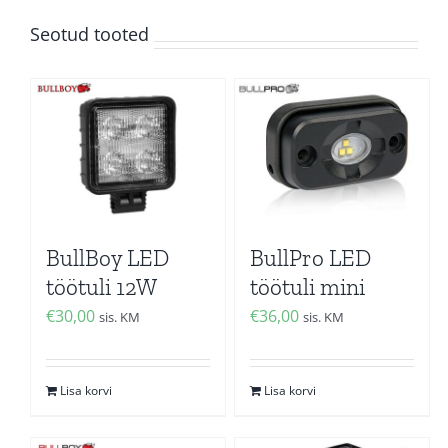
Seotud tooted
BullBoy LED
BullPro LED
töötuli 12W
töötuli mini
€
30,00
€
36,00
sis. KM
sis. KM
Lisa korvi
Lisa korvi