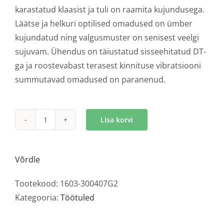
karastatud klaasist ja tuli on raamita kujundusega.
Läätse ja helkuri optilised omadused on ümber
kujundatud ning valgusmuster on senisest veelgi
sujuvam. Ühendus on täiustatud sisseehitatud DT-
ga ja roostevabast terasest kinnituse vibratsiooni
summutavad omadused on paranenud.
Lisa korvi
Bullboy
Agriline
LED
Võrdle
töötuli
kogus
Tootekood:
1603-300407G2
Kategooria:
Töötuled