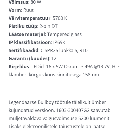
Võimsus
: 80 W
Vorm
: Ruut
Värvitemperatuur
: 5700 K
Pistiku tüüp
: 2-pin DT
Läätse materjal
: Tempered glass
IP klassifikatsioon
: IP69K
Sertifikaadid
: CISPR25 luokka 5, R10
Garantii (kuudes)
: 12
Kirjeldus
: LEDid: 16 x 5W Osram, 3.49A @13.7V, HD-
klamber, kõrgus koos kinnitusega 158mm
Legendaarse Bullboy töötule täielikult ümber
kujundatud versioon. 1603-300407G2 saavutab
muljetavaldava valgusvõimsuse 5200 luumenit.
Lisaks elektroonilistele täiustustele on läätse