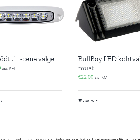
öötuli scene valge
BullBoy LED kohtva
must
0
sis. KM
€
22,00
sis. KM
rvi
Lisa korvi