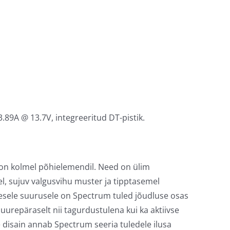
.89A @ 13.7V, integreeritud DT-pistik.
on kolmel põhielemendil. Need on ülim
l, sujuv valgusvihu muster ja tipptasemel
esele suurusele on Spectrum tuled jõudluse osas
suurepäraselt nii tagurdustulena kui ka aktiivse
 disain annab Spectrum seeria tuledele ilusa