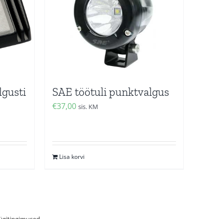
lgusti
SAE töötuli punktvalgus
€
37,00
sis. KM
Lisa korvi