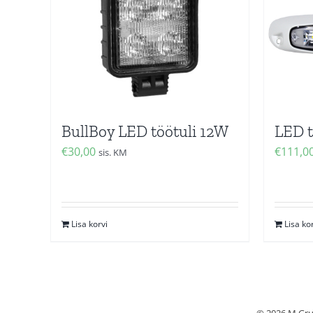
BullBoy LED töötuli 12W
LED t
€
30,00
€
111,0
sis. KM
Lisa korvi
Lisa ko