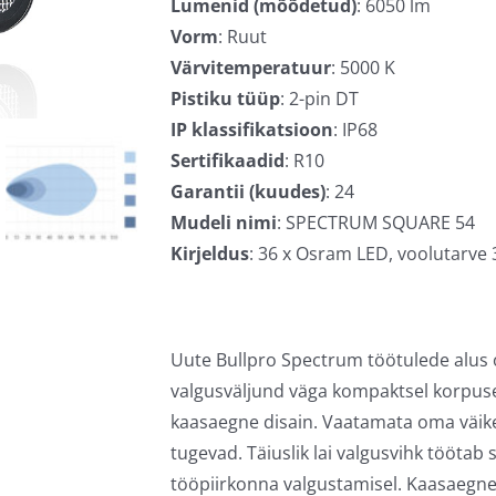
Lumenid (mõõdetud)
: 6050 lm
Vorm
: Ruut
Värvitemperatuur
: 5000 K
Pistiku tüüp
: 2-pin DT
IP klassifikatsioon
: IP68
Sertifikaadid
: R10
Garantii (kuudes)
: 24
Mudeli nimi
: SPECTRUM SQUARE 54
Kirjeldus
: 36 x Osram LED, voolutarve 3
Uute Bullpro Spectrum töötulede alus 
valgusväljund väga kompaktsel korpuse
kaasaegne disain. Vaatamata oma väik
tugevad. Täiuslik lai valgusvihk töötab 
tööpiirkonna valgustamisel. Kaasaegne