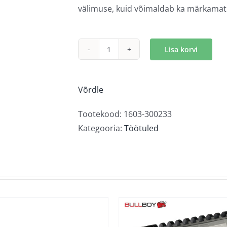
välimuse, kuid võimaldab ka märkamatu
Lisa korvi
Bullpro
Spectrum
Square
Võrdle
54
kogus
Tootekood:
1603-300233
Kategooria:
Töötuled