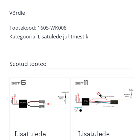
bus
relee
Võrdle
kogus
Tootekood:
1605-WK008
Kategooria:
Lisatulede juhtmestik
Seotud tooted
Lisatulede
Lisatulede