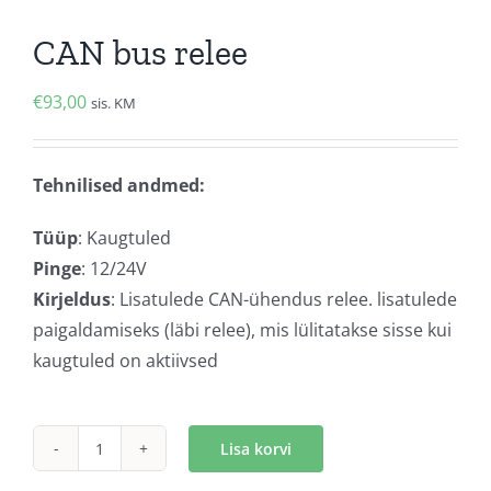
CAN bus relee
€
93,00
sis. KM
Tehnilised andmed:
Tüüp
: Kaugtuled
Pinge
: 12/24V
Kirjeldus
: Lisatulede CAN-ühendus relee. lisatulede
paigaldamiseks (läbi relee), mis lülitatakse sisse kui
kaugtuled on aktiivsed
Lisa korvi
CAN