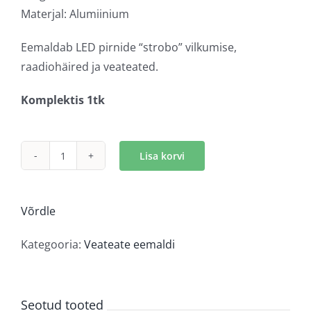
Materjal: Alumiinium
Eemaldab LED pirnide “strobo” vilkumise,
raadiohäired ja veateated.
Komplektis 1tk
Lisa korvi
H10
Veateate
eemaldi
Võrdle
kogus
Kategooria:
Veateate eemaldi
Seotud tooted