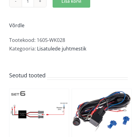
Lisa korvi
Juhtmekomplekt
kogus
Võrdle
Tootekood:
1605-WK028
Kategooria:
Lisatulede juhtmestik
Seotud tooted