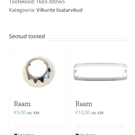
Tootekood:
1603-300565
Kategooria:
Vilkurite lisatarvikud
Seotud tooted
Raam
Raam
€
9,00
€
10,00
sis. KM
sis. KM
Lisa korvi
Lisa korvi