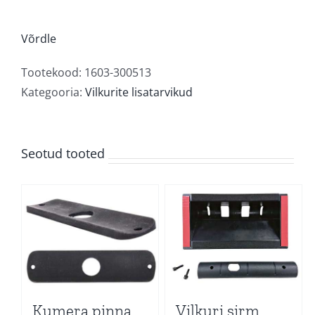
kogus
Võrdle
Tootekood:
1603-300513
Kategooria:
Vilkurite lisatarvikud
Seotud tooted
Kumera pinna
Vilkuri sirm