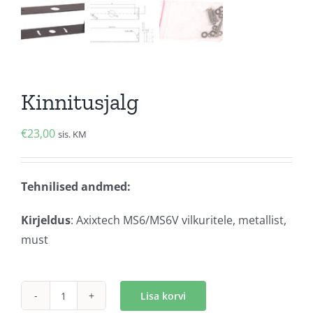
Kinnitusjalg
€
23,00
sis. KM
Tehnilised andmed:
Kirjeldus
: Axixtech MS6/MS6V vilkuritele, metallist,
must
Lisa korvi
Kinnitusjalg