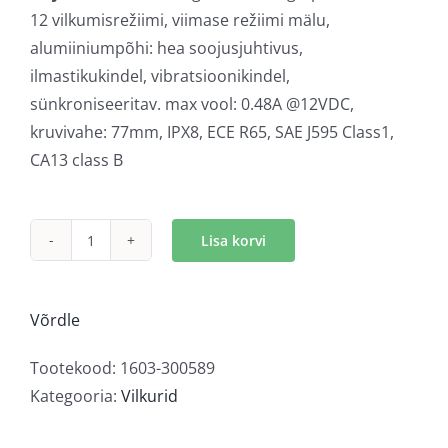
12 vilkumisrežiimi, viimase režiimi mälu,
alumiiniumpõhi: hea soojusjuhtivus,
ilmastikukindel, vibratsioonikindel,
sünkroniseeritav. max vool: 0.48A @12VDC,
kruvivahe: 77mm, IPX8, ECE R65, SAE J595 Class1,
CA13 class B
Lisa korvi
LED
märgutuli
kollane
Võrdle
õhuke
kogus
Tootekood:
1603-300589
Kategooria:
Vilkurid