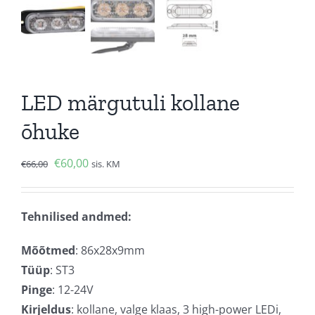
LED märgutuli kollane
õhuke
Algne
Current
€
60,00
€
66,00
sis. KM
hind
price
oli:
is:
Tehnilised andmed:
€66,00.
€60,00.
Mõõtmed
: 86x28x9mm
Tüüp
: ST3
Pinge
: 12-24V
Kirjeldus
: kollane, valge klaas, 3 high-power LEDi,