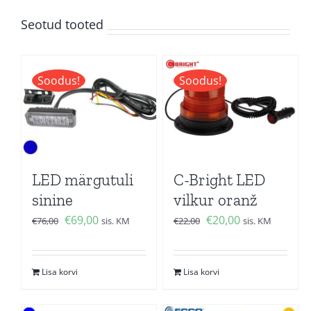
Seotud tooted
Soodus!
Soodus!
LED märgutuli
C-Bright LED
sinine
vilkur oranž
Algne
Current
Algne
Current
€
69,00
€
20,00
€
76,00
sis. KM
€
22,00
sis. KM
hind
price
hind
price
oli:
is:
oli:
is:
Lisa korvi
Lisa korvi
€76,00.
€69,00.
€22,00.
€20,00.