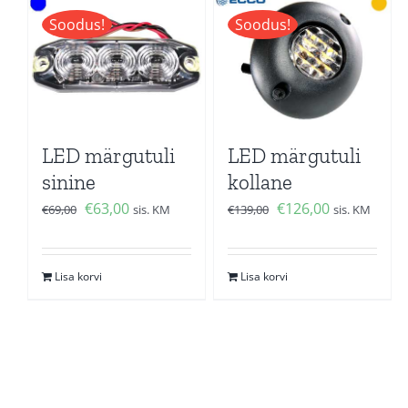
Soodus!
Soodus!
LED märgutuli
LED märgutuli
sinine
kollane
Algne
Current
Algne
Current
€
63,00
€
126,00
€
69,00
sis. KM
€
139,00
sis. KM
hind
price
hind
price
oli:
is:
oli:
is:
Lisa korvi
Lisa korvi
€69,00.
€63,00.
€139,00.
€126,00.