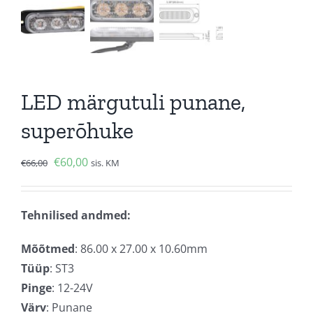
LED märgutuli punane,
superõhuke
Algne
Current
€
60,00
€
66,00
sis. KM
hind
price
oli:
is:
Tehnilised andmed:
€66,00.
€60,00.
Mõõtmed
: 86.00 x 27.00 x 10.60mm
Tüüp
: ST3
Pinge
: 12-24V
Värv
: Punane