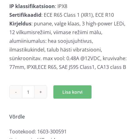
IP klassifikatsioon
: IPX8
Sertifikaadid
: ECE R65 Class 1 (XR1), ECE R10
Kirjeldus
: punane, valge klaas, 3 high-power LEDi,
12 vilkumisrežiimi, viimase režiimi mälu,
alumiiniumalus: hea soojusjuhtivus,
ilmastikukindel, talub hästi vibratsiooni,
sünkroonitav. max vool: 0.48A @12VDC, kruvivahe:
77mm, IPX8,ECE R65, SAE J595 Class1, CA13 class B
Lisa korvi
LED
märgutuli
punane,
Võrdle
superõhuke
kogus
Tootekood:
1603-300591