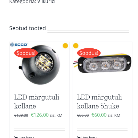
Kategooria:
Vilkurid
Seotud tooted
Soodus!
Soodus!
LED märgutuli
LED märgutuli
kollane
kollane õhuke
Algne
Current
Algne
Current
€
126,00
€
60,00
€
139,00
sis. KM
€
66,00
sis. KM
hind
price
hind
price
oli:
is:
oli:
is:
Lisa korvi
Lisa korvi