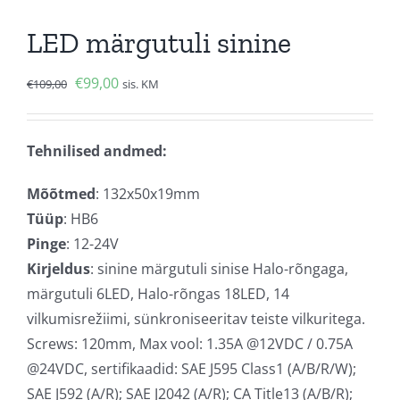
LED märgutuli sinine
Algne
Current
€
99,00
€
109,00
sis. KM
hind
price
oli:
is:
Tehnilised andmed:
€109,00.
€99,00.
Mõõtmed
: 132x50x19mm
Tüüp
: HB6
Pinge
: 12-24V
Kirjeldus
: sinine märgutuli sinise Halo-rõngaga,
märgutuli 6LED, Halo-rõngas 18LED, 14
vilkumisrežiimi, sünkroniseeritav teiste vilkuritega.
Screws: 120mm, Max vool: 1.35A @12VDC / 0.75A
@24VDC, sertifikaadid: SAE J595 Class1 (A/B/R/W);
SAE J592 (A/R); SAE J2042 (A/R); CA Title13 (A/B/R);