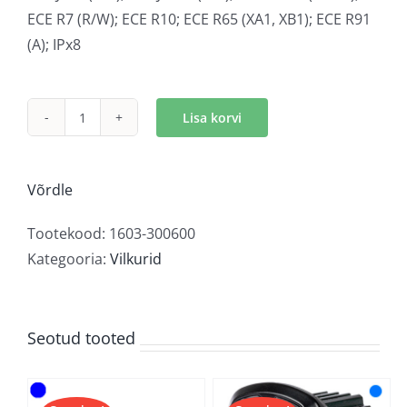
ECE R7 (R/W); ECE R10; ECE R65 (XA1, XB1); ECE R91
(A); IPx8
Lisa korvi
LED
märgutuli
sinine
Võrdle
kogus
Tootekood:
1603-300600
Kategooria:
Vilkurid
Seotud tooted