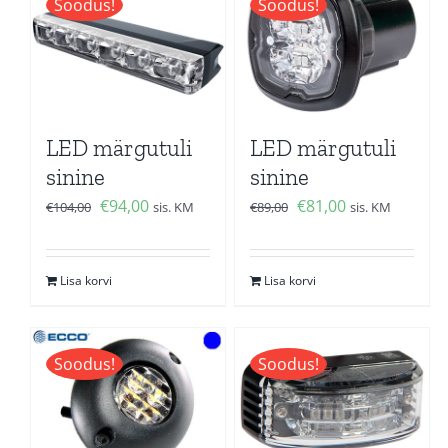
Soodus!
Soodus!
LED märgutuli
LED märgutuli
sinine
sinine
Algne
Current
Algne
Current
€
94,00
€
81,00
€
104,00
sis. KM
€
89,00
sis. KM
hind
price
hind
price
oli:
is:
oli:
is:
Lisa korvi
Lisa korvi
€104,00.
€94,00.
€89,00.
€81,00.
Soodus!
Soodus!