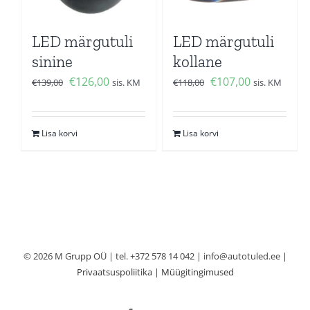
LED märgutuli
LED märgutuli
sinine
kollane
Algne
Current
Algne
Current
€
126,00
€
107,00
€
139,00
sis. KM
€
118,00
sis. KM
hind
price
hind
price
oli:
is:
oli:
is:
Lisa korvi
Lisa korvi
€139,00.
€126,00.
€118,00.
€107,00.
© 2026 M Grupp OÜ | tel. +372 578 14 042 | info@autotuled.ee |
Privaatsuspoliitika
|
Müügitingimused