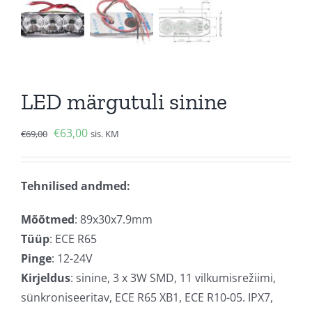
LED märgutuli sinine
Algne
Current
€
63,00
€
69,00
sis. KM
hind
price
oli:
is:
Tehnilised andmed:
€69,00.
€63,00.
Mõõtmed
: 89x30x7.9mm
Tüüp
: ECE R65
Pinge
: 12-24V
Kirjeldus
: sinine, 3 x 3W SMD, 11 vilkumisrežiimi,
sünkroniseeritav, ECE R65 XB1, ECE R10-05. IPX7,