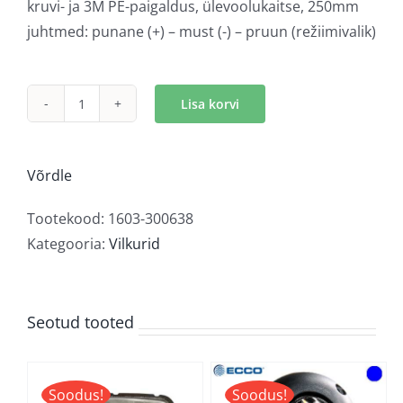
kruvi- ja 3M PE-paigaldus, ülevoolukaitse, 250mm
juhtmed: punane (+) – must (-) – pruun (režiimivalik)
Lisa korvi
LED
märgutuli
sinine
Võrdle
kogus
Tootekood:
1603-300638
Kategooria:
Vilkurid
Seotud tooted
Soodus!
Soodus!