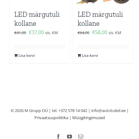
LED märgutuli
LED märgutuli
kollane
kollane
Algne
Current
Algne
Current
€
37,00
€
58,00
€
41,00
sis. KM
€
64,00
sis. KM
hind
price
hind
price
oli:
is:
oli:
is:
Lisa korvi
Lisa korvi
€41,00.
€37,00.
€64,00.
€58,00.
© 2026 M Grupp OÜ | tel. +372 578 14 042 | info@autotuled.ee |
Privaatsuspoliitika
|
Müügitingimused
Facebook
YouTube
Email