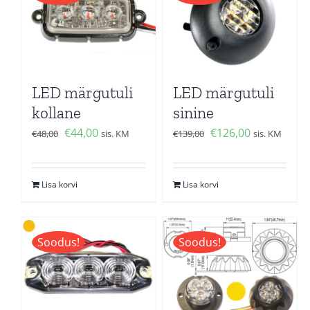
LED märgutuli
LED märgutuli
kollane
sinine
Algne
Current
Algne
Current
€
44,00
€
126,00
€
48,00
sis. KM
€
139,00
sis. KM
hind
price
hind
price
oli:
is:
oli:
is:
Lisa korvi
Lisa korvi
€48,00.
€44,00.
€139,00.
€126,00.
Soodus!
Soodus!