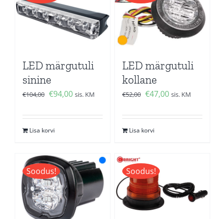
LED märgutuli
LED märgutuli
sinine
kollane
Algne
Current
Algne
Current
€
94,00
€
47,00
€
104,00
sis. KM
€
52,00
sis. KM
hind
price
hind
price
oli:
is:
oli:
is:
Lisa korvi
Lisa korvi
€104,00.
€94,00.
€52,00.
€47,00.
Soodus!
Soodus!