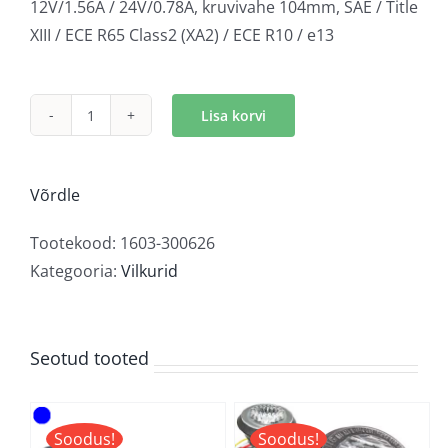
12V/1.56A / 24V/0.78A, kruvivahe 104mm, SAE / Title
XIII / ECE R65 Class2 (XA2) / ECE R10 / e13
Lisa korvi
LED
märgutuli
valge
Võrdle
kogus
Tootekood:
1603-300626
Kategooria:
Vilkurid
Seotud tooted
Soodus!
Soodus!