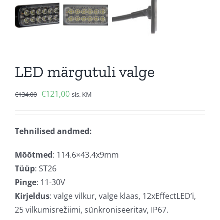
LED märgutuli valge
Algne
Current
€
121,00
€
134,00
sis. KM
hind
price
oli:
is:
Tehnilised andmed:
€134,00.
€121,00.
Mõõtmed
: 114.6×43.4x9mm
Tüüp
: ST26
Pinge
: 11-30V
Kirjeldus
: valge vilkur, valge klaas, 12xEffectLED’i,
25 vilkumisrežiimi, sünkroniseeritav, IP67.