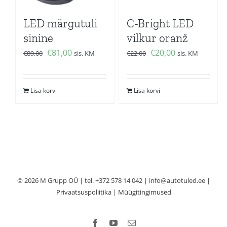
LED märgutuli
C-Bright LED
sinine
vilkur oranž
Algne
Current
Algne
Current
€
81,00
€
20,00
€
89,00
sis. KM
€
22,00
sis. KM
hind
price
hind
price
oli:
is:
oli:
is:
Lisa korvi
Lisa korvi
€89,00.
€81,00.
€22,00.
€20,00.
© 2026 M Grupp OÜ | tel. +372 578 14 042 | info@autotuled.ee |
Privaatsuspoliitika
|
Müügitingimused
Facebook
YouTube
Email