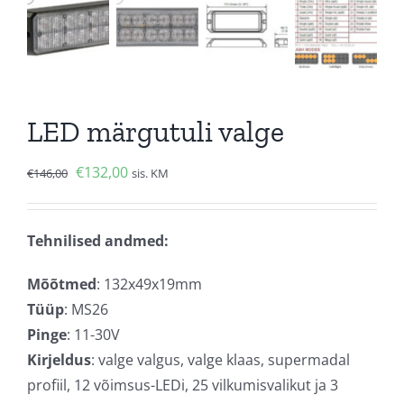
LED märgutuli valge
Algne
Current
€
132,00
€
146,00
sis. KM
hind
price
oli:
is:
Tehnilised andmed:
€146,00.
€132,00.
Mõõtmed
: 132x49x19mm
Tüüp
: MS26
Pinge
: 11-30V
Kirjeldus
: valge valgus, valge klaas, supermadal
profiil, 12 võimsus-LEDi, 25 vilkumisvalikut ja 3