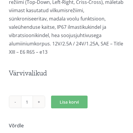
režiimi (Top-Down, Left-Right, Criss-Cross), mäletab
viimast kasutatud vilkumisrežiimi,
sünkroniseeritav, madala voolu funktsioon,
valeühenduse kaitse, IP67 ilmastikukindel ja
vibratsioonikindel, hea soojusjuhtivusega
alumiiniumkorpus. 12V/2.5A / 24V/1.25A, SAE – Title
XIII – E6 R65 – e13
Värvivalikud
Lisa korvi
LED
märgutuli
valge
Võrdle
kogus