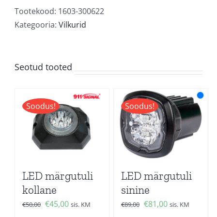
Tootekood:
1603-300622
Kategooria:
Vilkurid
Seotud tooted
Soodus!
Soodus!
LED märgutuli
LED märgutuli
kollane
sinine
Algne
Current
Algne
Current
€
45,00
€
81,00
€
50,00
sis. KM
€
89,00
sis. KM
hind
price
hind
price