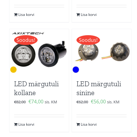
oli:
is:
oli:
is:
Lisa korvi
Lisa korvi
€50,00.
€45,00.
€89,00.
€81,00.
Soodus!
Soodus!
LED märgutuli
LED märgutuli
kollane
sinine
Algne
Current
Algne
Current
€
74,00
€
56,00
€
82,00
sis. KM
€
62,00
sis. KM
hind
price
hind
price
oli:
is:
oli:
is:
Lisa korvi
Lisa korvi
€82,00.
€74,00.
€62,00.
€56,00.