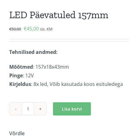
LED Päevatuled 157mm
Algne
Current
€
45,00
€
50,00
sis. KM
hind
price
oli:
is:
Tehnilised andmed:
€50,00.
€45,00.
Mõõtmed
: 157x18x43mm
Pinge
: 12V
Kirjeldus
: 8x led, Võib kasutada koos esituledega
Lisa korvi
LED
Päevatuled
157mm
Võrdle