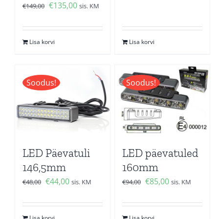
hind
price
Algne
Current
€
135,00
€
149,00
sis. KM
oli:
is:
hind
price
€123,00.
€111,00.
oli:
is:
Lisa korvi
Lisa korvi
€149,00.
€135,00.
Soodus!
Soodus!
LED Päevatuli
LED päevatuled
146,5mm
160mm
Algne
Current
Algne
Current
€
44,00
€
85,00
€
48,00
sis. KM
€
94,00
sis. KM
hind
price
hind
price
oli:
is:
oli:
is:
Lisa korvi
Lisa korvi