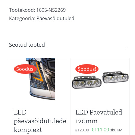
kogus
Tootekood:
1605-NS2269
Kategooria:
Päevasõidutuled
Seotud tooted
Soodus!
Soodus!
LED
LED Päevatuled
päevasõidutulede
120mm
komplekt
Algne
Current
€
111,00
€
123,00
sis. KM