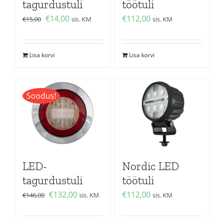
tagurdustuli
töötuli
Algne
Current
€
14,00
€
112,00
€
15,00
sis. KM
sis. KM
hind
price
oli:
is:
Lisa korvi
Lisa korvi
€15,00.
€14,00.
Soodus!
LED-
Nordic LED
tagurdustuli
töötuli
Algne
Current
€
132,00
€
112,00
€
146,00
sis. KM
sis. KM
hind
price