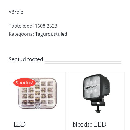
töö-/tagurdustuli
kogus
Võrdle
Tootekood:
1608-2523
Kategooria:
Tagurdustuled
Seotud tooted
Soodus!
LED
Nordic LED