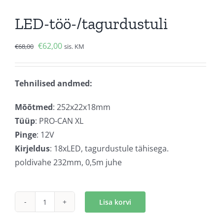
LED-töö-/tagurdustuli
Algne
Current
€
62,00
€
68,00
sis. KM
hind
price
oli:
is:
Tehnilised andmed:
€68,00.
€62,00.
Mõõtmed
: 252x22x18mm
Tüüp
: PRO-CAN XL
Pinge
: 12V
Kirjeldus
: 18xLED, tagurdustule tähisega.
poldivahe 232mm, 0,5m juhe
Lisa korvi
LED-