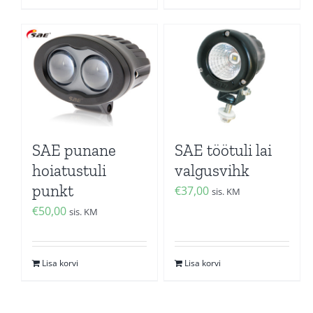
SAE punane
SAE töötuli lai
hoiatustuli
valgusvihk
punkt
€
37,00
sis. KM
€
50,00
sis. KM
Lisa korvi
Lisa korvi