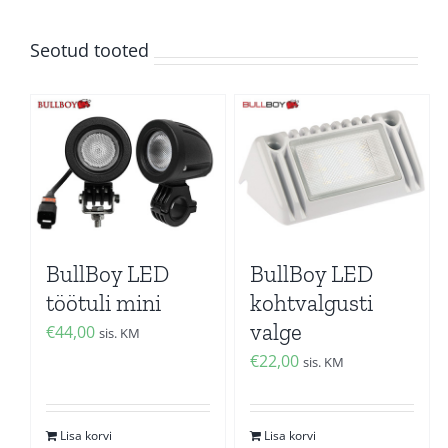
Seotud tooted
BullBoy LED
BullBoy LED
töötuli mini
kohtvalgusti
valge
€
44,00
sis. KM
€
22,00
sis. KM
Lisa korvi
Lisa korvi