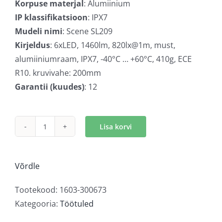
Korpuse materjal
: Alumiinium
IP klassifikatsioon
: IPX7
Mudeli nimi
: Scene SL209
Kirjeldus
: 6xLED, 1460lm, 820lx@1m, must,
alumiiniumraam, IPX7, -40°C … +60°C, 410g, ECE
R10. kruvivahe: 200mm
Garantii (kuudes)
: 12
Lisa korvi
LED
töötuli
scene
Võrdle
must
kogus
Tootekood:
1603-300673
Kategooria:
Töötuled