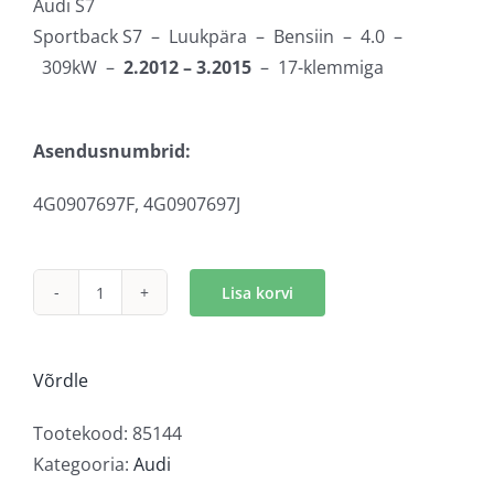
Audi S7
Sportback S7 – Luukpära – Bensiin – 4.0 –
309kW –
2.2012 – 3.2015
– 17-klemmiga
Asendusnumbrid:
4G0907697F,
4G0907697J
Lisa korvi
LED
tulede
juhtmoodul
Võrdle
kogus
Tootekood:
85144
Kategooria:
Audi