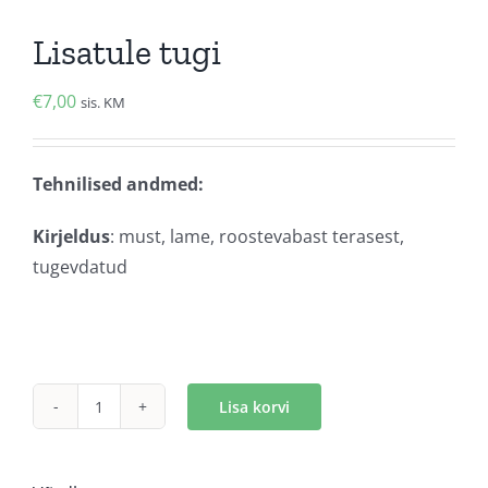
Lisatule tugi
€
7,00
sis. KM
Tehnilised andmed:
Kirjeldus
: must, lame, roostevabast terasest,
tugevdatud
Lisa korvi
Lisatule
tugi
kogus