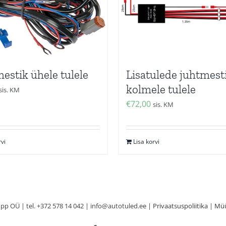
estik ühele tulele
Lisatulede juhtmest
kolmele tulele
sis. KM
€
72,00
sis. KM
rvi
Lisa korvi
p OÜ | tel. +372 578 14 042 | info@autotuled.ee |
Privaatsuspoliitika
|
Müü