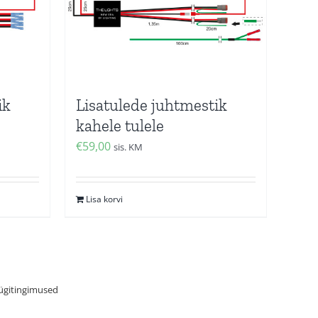
ik
Lisatulede juhtmestik
kahele tulele
€
59,00
sis. KM
Lisa korvi
gitingimused