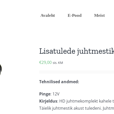
Avaleht
E-Pood
Meist
Lisatulede juhtmestik
€
29,00
sis. KM
Tehnilised andmed:
Pinge
: 12V
Kirjeldus
: HD juhtmekomplekt kahele t
Täielik juhtmestik akust tuledeni. Juht