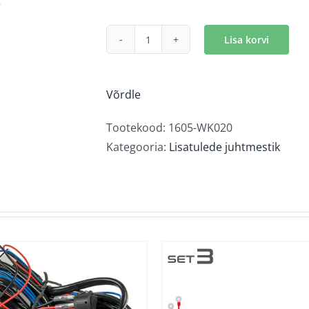
Lisa korvi
Lisatulede
juhtmestik
kahele
Võrdle
tulele
kogus
Tootekood:
1605-WK020
Kategooria:
Lisatulede juhtmestik