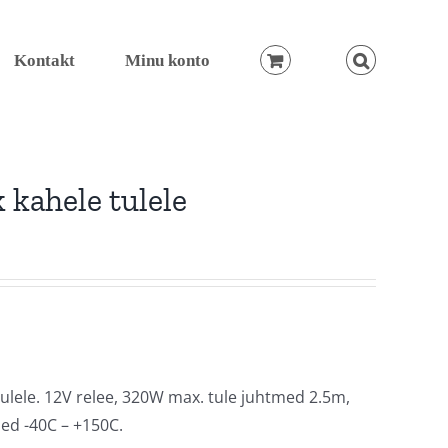
Kontakt
Minu konto
 kahele tulele
ulele. 12V relee, 320W max. tule juhtmed 2.5m,
med -40C – +150C.