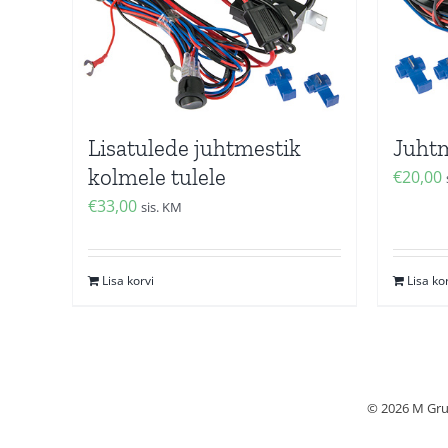
Lisatulede juhtmestik
Juhtm
kolmele tulele
€
20,00
€
33,00
sis. KM
Lisa korvi
Lisa ko
© 2026 M Grup