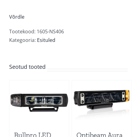
Fog
Rider
Võrdle
kogus
Tootekood:
1605-NS406
Kategooria:
Esituled
Seotud tooted
Bullpro LED
Optibeam Aura