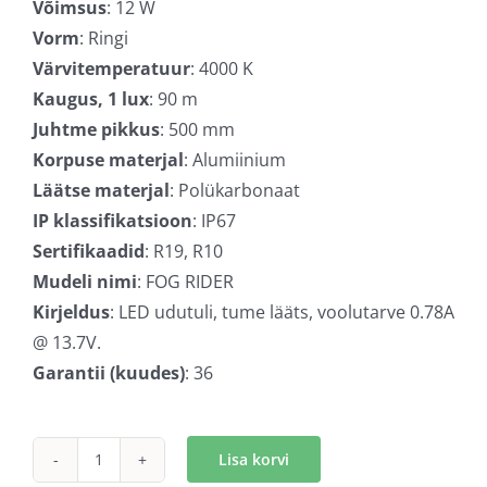
Võimsus
: 12 W
Vorm
: Ringi
Värvitemperatuur
: 4000 K
Kaugus, 1 lux
: 90 m
Juhtme pikkus
: 500 mm
Korpuse materjal
: Alumiinium
Läätse materjal
: Polükarbonaat
IP klassifikatsioon
: IP67
Sertifikaadid
: R19, R10
Mudeli nimi
: FOG RIDER
Kirjeldus
: LED udutuli, tume lääts, voolutarve 0.78A
@ 13.7V.
Garantii (kuudes)
: 36
Lisa korvi
Optibeam