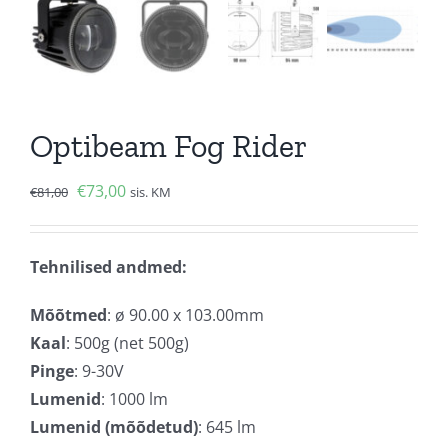
Optibeam Fog Rider
Algne
Current
€
73,00
€
81,00
sis. KM
hind
price
oli:
is:
Tehnilised andmed:
€81,00.
€73,00.
Mõõtmed
: ø 90.00 x 103.00mm
Kaal
: 500g (net 500g)
Pinge
: 9-30V
Lumenid
: 1000 lm
Lumenid (mõõdetud)
: 645 lm