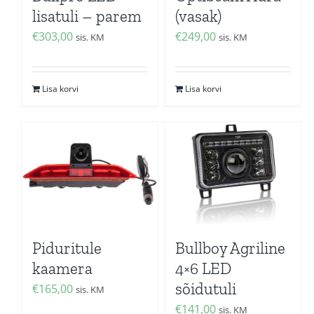
lisatuli – parem
(vasak)
€
303,00
€
249,00
sis. KM
sis. KM
Lisa korvi
Lisa korvi
Piduritule
Bullboy Agriline
kaamera
4×6 LED
sõidutuli
€
165,00
sis. KM
€
141,00
sis. KM