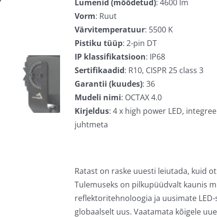
Lumenid (mõõdetud)
: 4600 lm
Vorm
: Ruut
Värvitemperatuur
: 5500 K
Pistiku tüüp
: 2-pin DT
IP klassifikatsioon
: IP68
Sertifikaadid
: R10, CISPR 25 class 3
Garantii (kuudes)
: 36
Mudeli nimi
: OCTAX 4.0
Kirjeldus
: 4 x high power LED, integree
juhtmeta
Ratast on raske uuesti leiutada, kuid ot
Tulemuseks on pilkupüüdvalt kaunis mu
reflektoritehnoloogia ja uusimate LED
globaalselt uus. Vaatamata kõigele uue