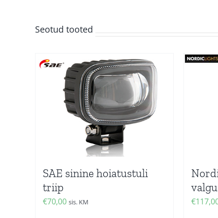
Seotud tooted
SAE sinine hoiatustuli
Nordi
triip
valgu
€
70,00
€
117,0
sis. KM