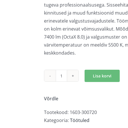
tugeva professionaalsusega. Sisseehitat
kinnitused ja muud funktsioonid muuda
erinevatele valgustusvajadustele. Tööma
on kolm erinevat võimsusvalikut. Mõõd
7400 lm (OctaX 8.0) ja valgusmuster on 
värvitemperatuur on meeldiv 5500 K, m
keskkondades.
Lisa korvi
Optibeam
Octax
4.0
Võrdle
kogus
Tootekood:
1603-300720
Kategooria:
Töötuled