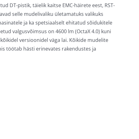
ud DT-pistik, täielik kaitse EMC-häirete eest, RST-
vad selle mudelivaliku ületamatuks valikuks
sinatele ja ka spetsiaalselt ehitatud sõidukitele
etud valgusvõimsus on 4600 lm (OctaX 4.0) kuni
kõikidel versioonidel väga lai. Kõikide mudelite
is töötab hästi erinevates rakendustes ja