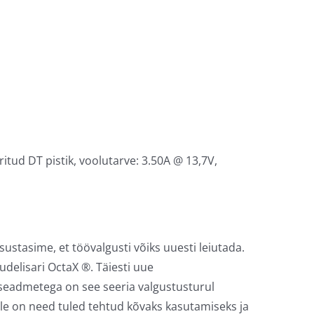
ritud DT pistik, voolutarve: 3.50A @ 13,7V,
sustasime, et töövalgusti võiks uuesti leiutada.
delisari OctaX ®. Täiesti uue
-seadmetega on see seeria valgustusturul
le on need tuled tehtud kõvaks kasutamiseks ja