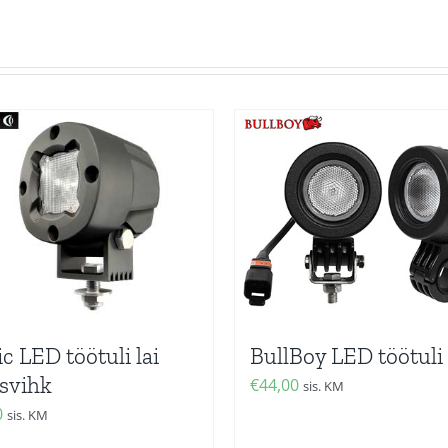
c LED töötuli lai
BullBoy LED töötuli
svihk
€
44,00
sis. KM
0
sis. KM