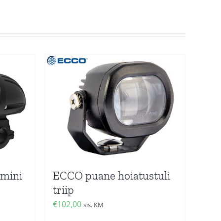
 mini
ECCO puane hoiatustuli
triip
€
102,00
sis. KM