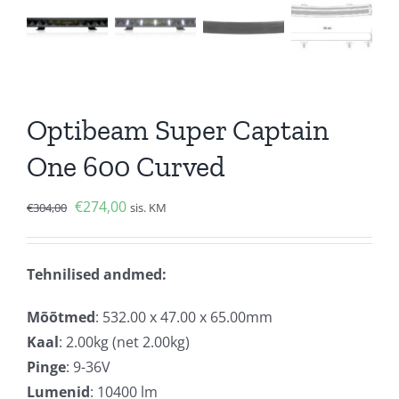
Optibeam Super Captain
One 600 Curved
Algne
Current
€
274,00
€
304,00
sis. KM
hind
price
oli:
is:
Tehnilised andmed:
€304,00.
€274,00.
Mõõtmed
: 532.00 x 47.00 x 65.00mm
Kaal
: 2.00kg (net 2.00kg)
Pinge
: 9-36V
Lumenid
: 10400 lm