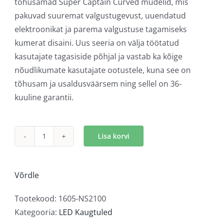
tõhusamad Super Captain Curved mudelid, mis
pakuvad suuremat valgustugevust, uuendatud
elektroonikat ja parema valgustuse tagamiseks
kumerat disaini. Uus seeria on välja töötatud
kasutajate tagasiside põhjal ja vastab ka kõige
nõudlikumate kasutajate ootustele, kuna see on
tõhusam ja usaldusväärsem ning sellel on 36-
kuuline garantii.
Lisa korvi
Optibeam
Super
Captain
Võrdle
One
600
Tootekood:
1605-NS2100
Curved
Kategooria:
LED Kaugtuled