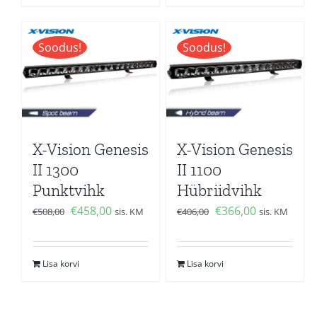
Soodus!
Soodus!
X-Vision Genesis
X-Vision Genesis
II 1300
II 1100
Punktvihk
Hübriidvihk
Algne
Current
Algne
Current
€
458,00
€
366,00
€
508,00
sis. KM
€
406,00
sis. KM
hind
price
hind
price
oli:
is:
oli:
is:
Lisa korvi
Lisa korvi
€508,00.
€458,00.
€406,00.
€366,00.