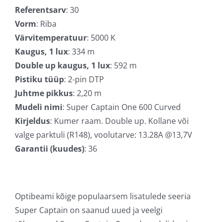
Referentsarv
: 30
Vorm
: Riba
Värvitemperatuur
: 5000 K
Kaugus, 1 lux
: 334 m
Double up kaugus, 1 lux
: 592 m
Pistiku tüüp
: 2-pin DTP
Juhtme pikkus
: 2,20 m
Mudeli nimi
: Super Captain One 600 Curved
Kirjeldus
: Kumer raam. Double up. Kollane või
valge parktuli (R148), voolutarve: 13.28A @13,7V
Garantii (kuudes)
: 36
Optibeami kõige populaarsem lisatulede seeria
Super Captain on saanud uued ja veelgi