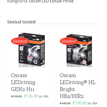
kogus
Kategooria:
Osram LED Esitule Pirnid
Seotud tooted
Soodus!
Soodus!
Osram
Osram
LEDriving
LEDriving® HL
GEN2 H11
Bright
HB4/HIR2
Algne
Current
€
126,00
€
139,00
sis. KM
hind
price
Algne
Current
€
130,00
€
145,00
sis. KM