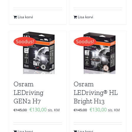
oli:
is:
hind
price
€139,00.
€126,00.
oli:
is:
Lisa korvi
Lisa korvi
€145,00.
€130,00.
Soodus!
Soodus!
Osram
Osram
LEDriving
LEDriving® HL
GEN2 H7
Bright H13
Algne
Current
Algne
Current
€
130,00
€
130,00
€
145,00
sis. KM
€
145,00
sis. KM
hind
price
hind
price
oli:
is:
oli:
is:
Lisa korvi
Lisa korvi