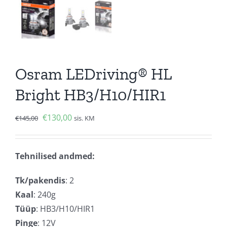
Osram LEDriving® HL
Bright HB3/H10/HIR1
Algne
Current
€
130,00
€
145,00
sis. KM
hind
price
oli:
is:
Tehnilised andmed:
€145,00.
€130,00.
Tk/pakendis
: 2
Kaal
: 240g
Tüüp
: HB3/H10/HIR1
Pinge
: 12V