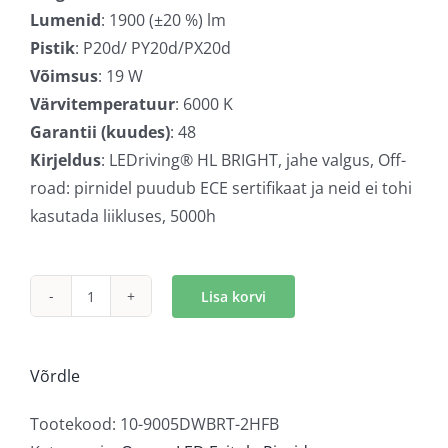
Lumenid
: 1900 (±20 %) lm
Pistik
: P20d/ PY20d/PX20d
Võimsus
: 19 W
Värvitemperatuur
: 6000 K
Garantii (kuudes)
: 48
Kirjeldus
: LEDriving® HL BRIGHT, jahe valgus, Off-
road: pirnidel puudub ECE sertifikaat ja neid ei tohi
kasutada liikluses, 5000h
Lisa korvi
Osram
LEDriving®
HL
Võrdle
Bright
HB3/H10/HIR1
Tootekood:
10-9005DWBRT-2HFB