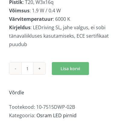
Pistik
: T20, W3x16q
Võimsus
: 1.9 W / 0.4 W
Värvitemperatuur
: 6000 K
Kirjeldus
: LEDriving SL, jahe valgus, ei sobi
tänavaliikluses kasutamiseks, ECE sertifikaat
puudub
Lisa korvi
Osram
LEDriving
SL
Võrdle
6000K
kogus
Tootekood:
10-7515DWP-02B
Kategooria:
Osram LED pirnid