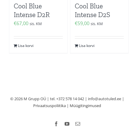
Cool Blue
Cool Blue
Intense D2R
Intense D2S
€
67,00
€
59,00
sis. KM
sis. KM
Lisa korvi
Lisa korvi
© 2026 M Grupp OÜ | tel. +372 578 14 042 | info@autotuled.ee |
Privaatsuspoliitika
|
Müügitingimused
Facebook
YouTube
Email