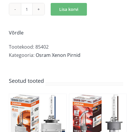
Lisa korvi
Osram
Xenarc
Classic
Võrdle
D1S
kogus
Tootekood:
85402
Kategooria:
Osram Xenon Pirnid
Seotud tooted