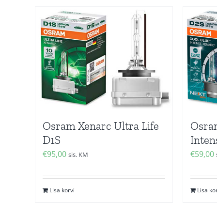
Osram Xenarc Ultra Life
Osram
D1S
Inten
€
95,00
€
59,00
sis. KM
Lisa korvi
Lisa ko