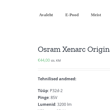
Avaleht
E-Pood
Meist
Osram Xenarc Origin
€
44,00
sis. KM
Tehnilised andmed:
Tüüp
: P32d-2
Pinge
: 85V
Lumenid
: 3200 lm