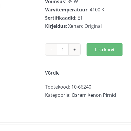
Võimsus
: 35 W
Värvitemperatuur
: 4100 K
Sertifikaadid
: E1
Kirjeldus
: Xenarc Original
Lisa korvi
Osram
Xenarc
Original
Võrdle
D2S
kogus
Tootekood:
10-66240
Kategooria:
Osram Xenon Pirnid