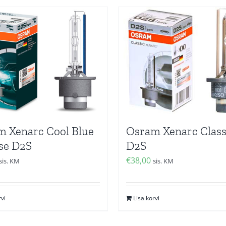
 Xenarc Cool Blue
Osram Xenarc Class
se D2S
D2S
€
38,00
sis. KM
sis. KM
rvi
Lisa korvi