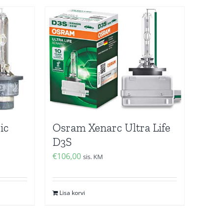
ic
Osram Xenarc Ultra Life
D3S
€
106,00
sis. KM
Lisa korvi