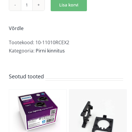
Lisa korvi
Philips
LED
adapterrõngas,
Võrdle
RCE
kogus
Tootekood:
10-11010RCEX2
Kategooria:
Pirni kinnitus
Seotud tooted