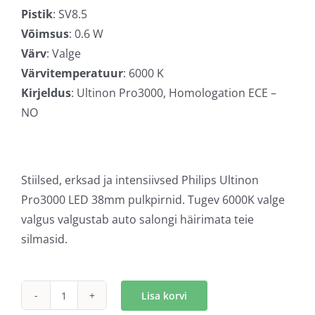
Pistik
: SV8.5
Võimsus
: 0.6 W
Värv
: Valge
Värvitemperatuur
: 6000 K
Kirjeldus
: Ultinon Pro3000, Homologation ECE –
NO
Stiilsed, erksad ja intensiivsed Philips Ultinon
Pro3000 LED 38mm pulkpirnid. Tugev 6000K valge
valgus valgustab auto salongi häirimata teie
silmasid.
Lisa korvi
Philips