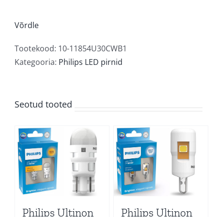
Ultinon
Pro3000
Võrdle
6000K
kogus
Tootekood:
10-11854U30CWB1
Kategooria:
Philips LED pirnid
Seotud tooted
Philips Ultinon
Philips Ultinon