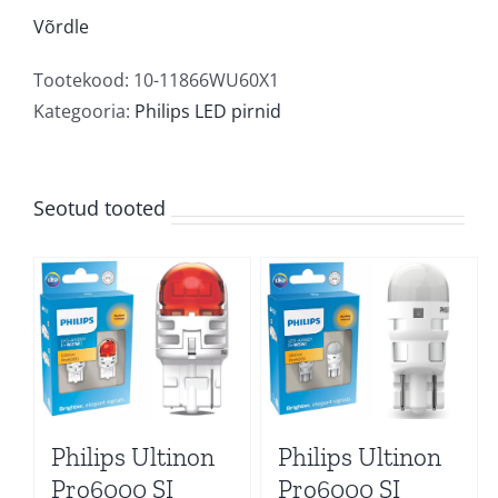
Pro6000
Võrdle
SI
4000K
Tootekood:
10-11866WU60X1
kogus
Kategooria:
Philips LED pirnid
Seotud tooted
Philips Ultinon
Philips Ultinon
Pro6000 SI
Pro6000 SI