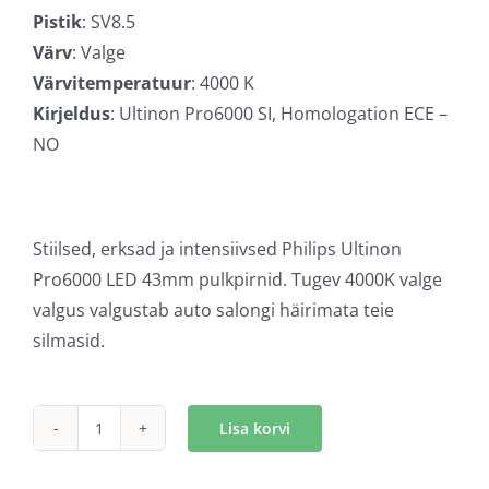
Pistik
: SV8.5
Värv
: Valge
Värvitemperatuur
: 4000 K
Kirjeldus
: Ultinon Pro6000 SI, Homologation ECE –
NO
Stiilsed, erksad ja intensiivsed Philips Ultinon
Pro6000 LED 43mm pulkpirnid. Tugev 4000K valge
valgus valgustab auto salongi häirimata teie
silmasid.
Lisa korvi
Philips
Ultinon