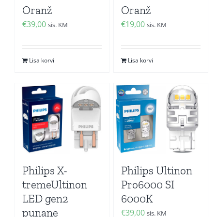
Oranž
Oranž
€
39,00
€
19,00
sis. KM
sis. KM
Lisa korvi
Lisa korvi
Philips X-
Philips Ultinon
tremeUltinon
Pro6000 SI
LED gen2
6000K
punane
€
39,00
sis. KM