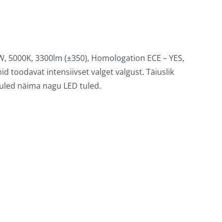
W, 5000K, 3300lm (±350), Homologation ECE – YES,
d toodavat intensiivset valget valgust. Täiuslik
uled näima nagu LED tuled.