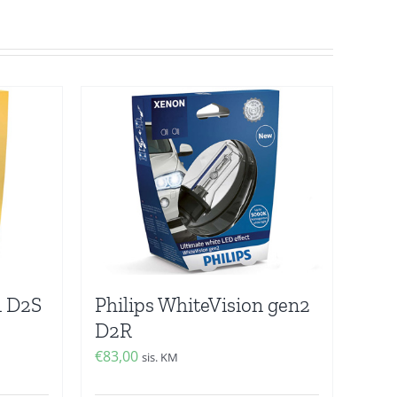
n D2S
Philips WhiteVision gen2
D2R
€
83,00
sis. KM