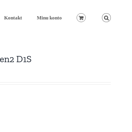
Kontakt
Minu konto
gen2 D1S