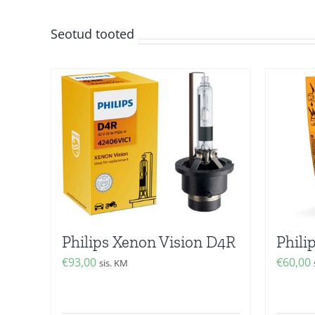
Seotud tooted
Philips Xenon Vision D4R
Phili
€
93,00
€
60,00
sis. KM