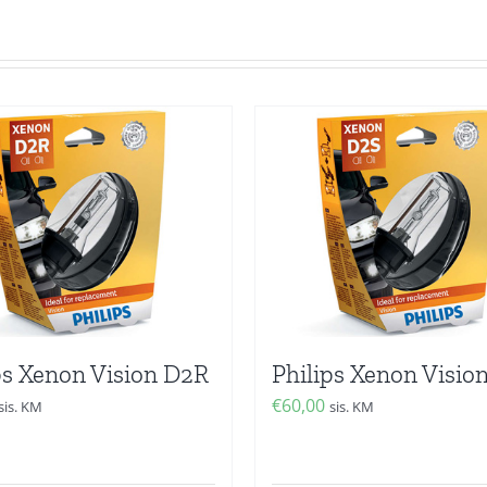
ps Xenon Vision D2R
Philips Xenon Visio
€
60,00
sis. KM
sis. KM