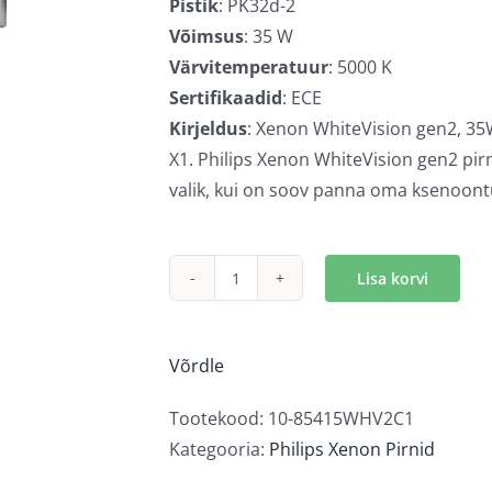
Pistik
: PK32d-2
Võimsus
: 35 W
Värvitemperatuur
: 5000 K
Sertifikaadid
: ECE
Kirjeldus
: Xenon WhiteVision gen2, 35
X1. Philips Xenon WhiteVision gen2 pirni
valik, kui on soov panna oma ksenoont
Lisa korvi
Philips
WhiteVision
gen2
Võrdle
D1S
kogus
Tootekood:
10-85415WHV2C1
Kategooria:
Philips Xenon Pirnid