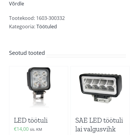
töötuli
Võrdle
kitsas
valgusvihk
Tootekood:
1603-300332
kogus
Kategooria:
Töötuled
Seotud tooted
LED töötuli
SAE LED töötuli
lai valgusvihk
€
14,00
sis. KM