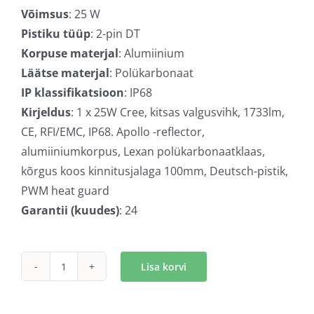
Võimsus
: 25 W
Pistiku tüüp
: 2-pin DT
Korpuse materjal
: Alumiinium
Läätse materjal
: Polükarbonaat
IP klassifikatsioon
: IP68
Kirjeldus
: 1 x 25W Cree, kitsas valgusvihk, 1733lm,
CE, RFI/EMC, IP68. Apollo -reflector,
alumiiniumkorpus, Lexan polükarbonaatklaas,
kõrgus koos kinnitusjalaga 100mm, Deutsch-pistik,
PWM heat guard
Garantii (kuudes)
: 24
Lisa korvi
SAE
LED