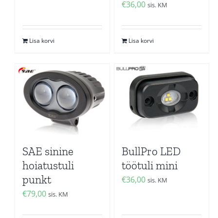
€
36,00
sis. KM
Lisa korvi
Lisa korvi
SAE sinine
BullPro LED
hoiatustuli
töötuli mini
punkt
€
36,00
sis. KM
€
79,00
sis. KM