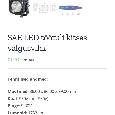
SAE LED töötuli kitsas
valgusvihk
€
109,00
sis. KM
Tehnilised andmed:
Mõõtmed
: 86.00 x 86.00 x 99.00mm
Kaal
: 950g (net 950g)
Pinge
: 9-30V
Lumenid
: 1733 lm