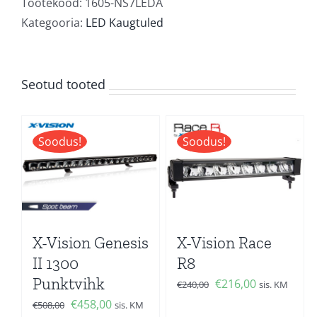
parktuli
Tootekood:
1605-NS7LEDA
valitav
Kategooria:
LED Kaugtuled
kogus
Seotud tooted
Soodus!
Soodus!
X-Vision Genesis
X-Vision Race
II 1300
R8
Punktvihk
Algne
Current
€
216,00
€
240,00
sis. KM
hind
price
Algne
Current
€
458,00
€
508,00
sis. KM