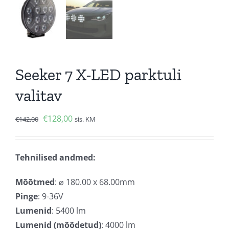
Seeker 7 X-LED parktuli
valitav
Algne
Current
€
128,00
€
142,00
sis. KM
hind
price
oli:
is:
Tehnilised andmed:
€142,00.
€128,00.
Mõõtmed
: ⌀ 180.00 x 68.00mm
Pinge
: 9-36V
Lumenid
: 5400 lm
Lumenid (mõõdetud)
: 4000 lm