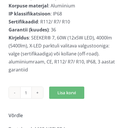
Korpuse materjal
: Alumiinium
IP klassifikatsioon
: IP68
Sertifikaadid
: R112/ R7/ R10
Garantii (kuudes)
: 36
Kirjeldus
: SEEKER® 7, 60W (12x5W LED), 4000lm
(5400lm), X-LED parktuli valitava valgustooniga:
valge (sertifikaadiga) või kollane (off-road).
alumiiniumraam, CE, R112/ R7/ R10, IP68, 3 aastat
garantiid
Lisa korvi
Seeker
7
X-
Võrdle
LED