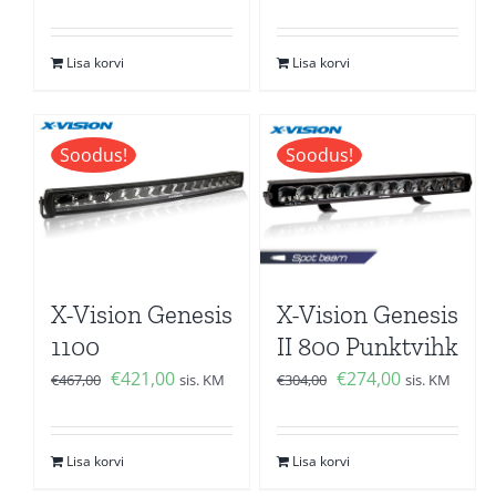
oli:
is:
hind
price
€240,00.
€216,00.
oli:
is:
Lisa korvi
Lisa korvi
€508,00.
€458,00.
Soodus!
Soodus!
X-Vision Genesis
X-Vision Genesis
1100
II 800 Punktvihk
Algne
Current
Algne
Current
€
421,00
€
274,00
€
467,00
sis. KM
€
304,00
sis. KM
hind
price
hind
price
oli:
is:
oli:
is:
Lisa korvi
Lisa korvi
€467,00.
€421,00.
€304,00.
€274,00.