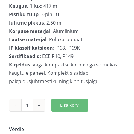
Kaugus, 1 lux
: 417 m
Pistiku tüüp
: 3-pin DT
Juhtme pikkus
: 2,50 m
Korpuse materjal
: Alumiinium
Läätse materjal
: Polükarbonaat
IP klassifikatsioon
: IP68, IP69K
Sertifikaadid
: ECE R10, R149
Kirjeldus
: Väga kompaktse korpusega võimekas
kaugtule paneel. Komplekt sisaldab
paigaldusjuhtmestiku ning kinnitusjalgu.
Lisa korvi
Strands
NUUK
E-
Võrdle