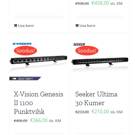
hind
price
Algne
Current
€
458,00
€
508,00
sis. KM
oli:
is:
hind
price
€132,00.
€119,00.
oli:
is:
Lisa korvi
Lisa korvi
€508,00.
€458,00.
Soodus!
Soodus!
X-Vision Genesis
Seeker Ultima
II 1100
30 Kumer
Punktvihk
Algne
Current
€
210,00
€
233,00
sis. KM
hind
price
Algne
Current
€
366,00
€
406,00
sis. KM
oli:
is:
hind
price