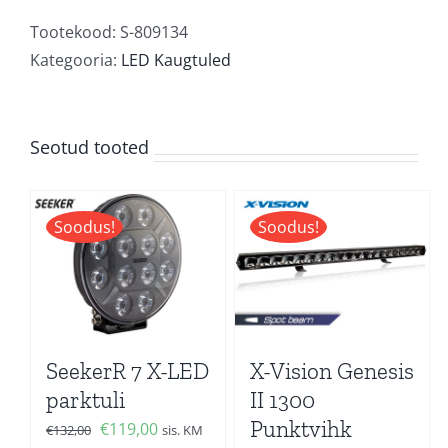
line
low
Tootekood:
S-809134
profile
Kategooria:
LED Kaugtuled
kogus
Seotud tooted
Soodus!
Soodus!
SeekerR 7 X-LED
X-Vision Genesis
parktuli
II 1300
Punktvihk
Algne
Current
€
119,00
€
132,00
sis. KM