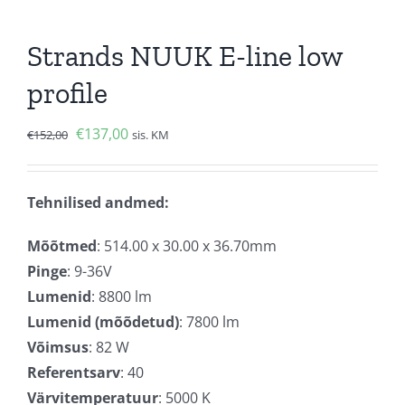
Strands NUUK E-line low
profile
Algne
Current
€
137,00
€
152,00
sis. KM
hind
price
oli:
is:
Tehnilised andmed:
€152,00.
€137,00.
Mõõtmed
: 514.00 x 30.00 x 36.70mm
Pinge
: 9-36V
Lumenid
: 8800 lm
Lumenid (mõõdetud)
: 7800 lm
Võimsus
: 82 W
Referentsarv
: 40
Värvitemperatuur
: 5000 K