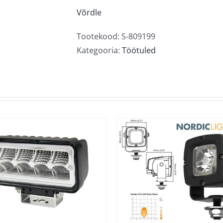
DRC
Võrdle
50"
kogus
Tootekood:
S-809199
Kategooria:
Töötuled