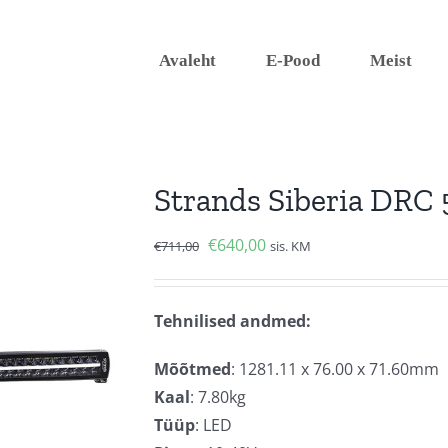
Avaleht
E-Pood
Meist
Strands Siberia DRC 
Algne
Current
€
640,00
€
711,00
sis. KM
hind
price
oli:
is:
Tehnilised andmed:
€711,00.
€640,00.
Mõõtmed
: 1281.11 x 76.00 x 71.60mm
Kaal
: 7.80kg
Tüüp
: LED