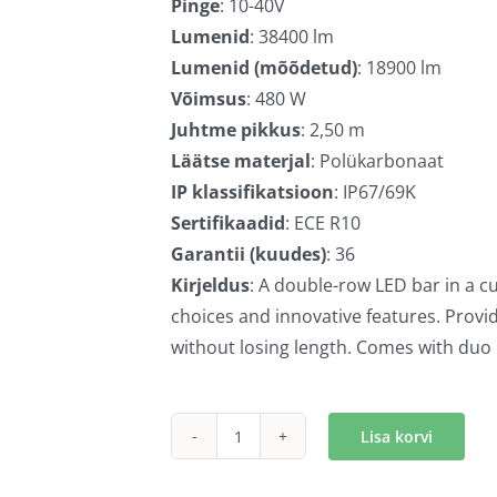
Pinge
: 10-40V
Lumenid
: 38400 lm
Lumenid (mõõdetud)
: 18900 lm
Võimsus
: 480 W
Juhtme pikkus
: 2,50 m
Läätse materjal
: Polükarbonaat
IP klassifikatsioon
: IP67/69K
Sertifikaadid
: ECE R10
Garantii (kuudes)
: 36
Kirjeldus
: A double-row LED bar in a c
choices and innovative features. Prov
without losing length. Comes with duo
Lisa korvi
Strands
Siberia