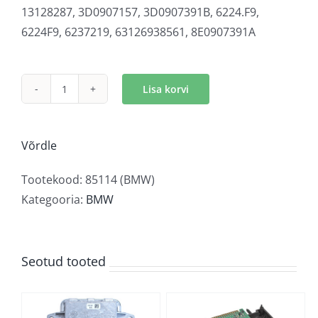
13128287,
3D0907157,
3D0907391B,
6224.F9,
6224F9,
6237219,
63126938561,
8E0907391A
Lisa korvi
Xenon
juhtmoodul
kogus
Võrdle
Tootekood:
85114 (BMW)
Kategooria:
BMW
Seotud tooted