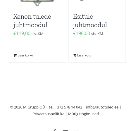
Xenon tulede
Esitule
juhtmoodul
juhtmoodul
€
119,00
€
196,00
sis. KM
sis. KM
Lisa korvi
Lisa korvi
© 2026 M Grupp OÜ | tel. +372 578 14 042 | info@autotuled.ee |
Privaatsuspoliitika
|
Müügitingimused