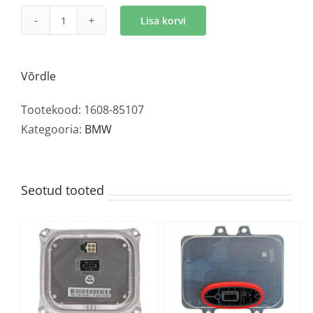
Lisa korvi
Xenon
tulede
juhtmoodul
Võrdle
kogus
Tootekood:
1608-85107
Kategooria:
BMW
Seotud tooted