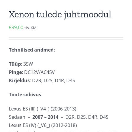
Xenon tulede juhtmoodul
€
99,00
sis. KM
Tehnilised andmed:
Tüüp
: 35W
Pinge
: DC12V/AC45V
Kirjeldus
: D2R, D2S, D4R, D4S
Toote sobivus
:
Lexus ES (III) (_V4_) (2006-2013)
Sedaan –
2007 – 2014
– D2R, D2S, D4R, D4S
Lexus ES (IV) (_V6_) (2012-2018)