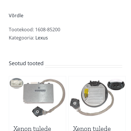
tulede
juhtmoodul
Võrdle
kogus
Tootekood:
1608-85200
Kategooria:
Lexus
Seotud tooted
Xenon tulede
Xenon tulede