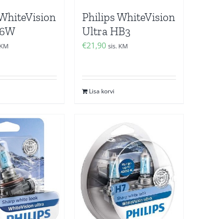
Philips WhiteVision
 WhiteVision
Ultra HB3
H6W
€
21,90
sis. KM
. KM
Lisa korvi