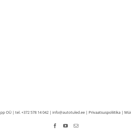
p OÜ | tel. +372 578 14 042 | info@autotuled.ee |
Privaatsuspoliitika
|
Müü
Facebook
YouTube
Email