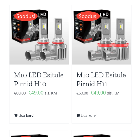
Soodus!
Soodus!
M10 LED Esitule
M10 LED Esitule
Pirnid H10
Pirnid H11
Algne
Current
Algne
Current
€
49,00
€
49,00
€
60,00
sis. KM
€
60,00
sis. KM
hind
price
hind
price
oli:
is:
oli:
is:
Lisa korvi
Lisa korvi
€60,00.
€49,00.
€60,00.
€49,00.