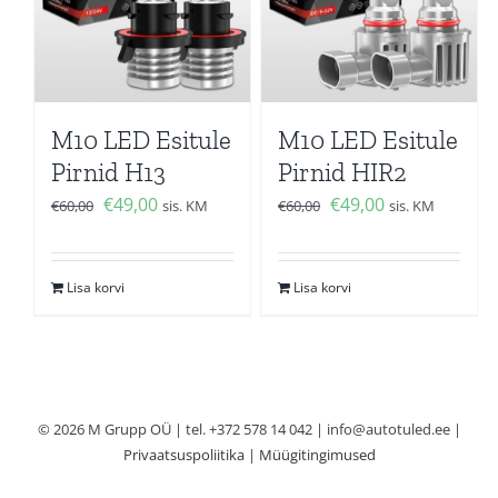
M10 LED Esitule
M10 LED Esitule
Pirnid H13
Pirnid HIR2
Algne
Current
Algne
Current
€
49,00
€
49,00
€
60,00
sis. KM
€
60,00
sis. KM
hind
price
hind
price
oli:
is:
oli:
is:
Lisa korvi
Lisa korvi
€60,00.
€49,00.
€60,00.
€49,00.
© 2026 M Grupp OÜ | tel. +372 578 14 042 | info@autotuled.ee |
Privaatsuspoliitika
|
Müügitingimused