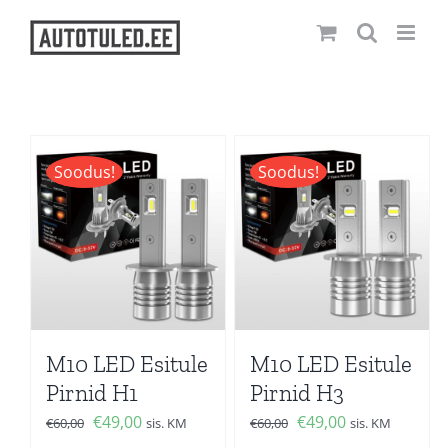
Skip
to
content
Soodus!
Soodus!
M10 LED Esitule
M10 LED Esitule
Pirnid H1
Pirnid H3
Algne
Current
Algne
Current
€
49,00
€
49,00
€
60,00
sis. KM
€
60,00
sis. KM