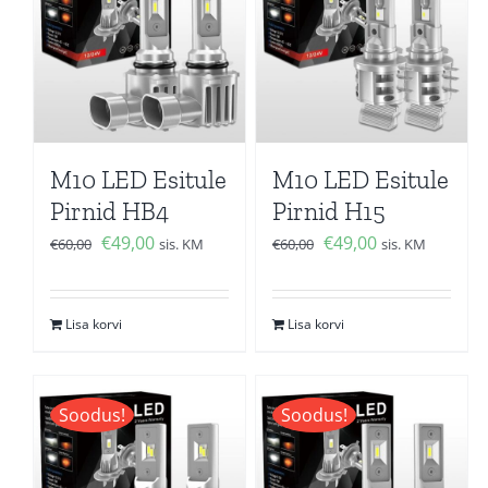
M10 LED Esitule
M10 LED Esitule
Pirnid HB4
Pirnid H15
Algne
Current
Algne
Current
€
49,00
€
49,00
€
60,00
sis. KM
€
60,00
sis. KM
hind
price
hind
price
oli:
is:
oli:
is:
Lisa korvi
Lisa korvi
€60,00.
€49,00.
€60,00.
€49,00.
Soodus!
Soodus!