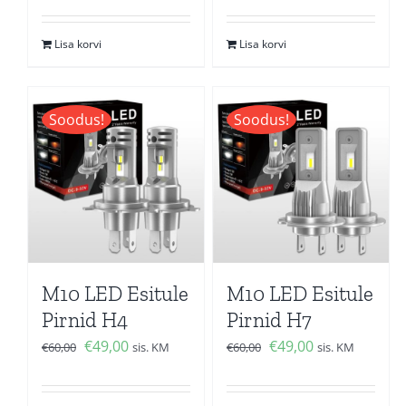
hind
price
hind
price
oli:
is:
oli:
is:
Lisa korvi
Lisa korvi
€60,00.
€49,00.
€60,00.
€49,00.
Soodus!
Soodus!
M10 LED Esitule
M10 LED Esitule
Pirnid H4
Pirnid H7
Algne
Current
Algne
Current
€
49,00
€
49,00
€
60,00
sis. KM
€
60,00
sis. KM
hind
price
hind
price
oli:
is:
oli:
is: