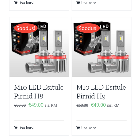
Lisa korvi
Lisa korvi
€60,00.
€49,00.
€60,00.
€49,00.
Soodus!
Soodus!
M10 LED Esitule
M10 LED Esitule
Pirnid H8
Pirnid H9
Algne
Current
Algne
Current
€
49,00
€
49,00
€
60,00
sis. KM
€
60,00
sis. KM
hind
price
hind
price
oli:
is:
oli:
is:
Lisa korvi
Lisa korvi
€60,00.
€49,00.
€60,00.
€49,00.