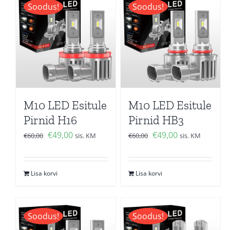
Soodus!
Soodus!
M10 LED Esitule
M10 LED Esitule
Pirnid H16
Pirnid HB3
Algne
Current
Algne
Current
€
49,00
€
49,00
€
60,00
sis. KM
€
60,00
sis. KM
hind
price
hind
price
oli:
is:
oli:
is:
Lisa korvi
Lisa korvi
€60,00.
€49,00.
€60,00.
€49,00.
Soodus!
Soodus!