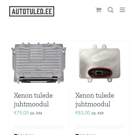
Skip
to
content
Xenon tulede
Xenon tulede
juhtmoodul
juhtmoodul
€
79,00
€
83,00
sis. KM
sis. KM