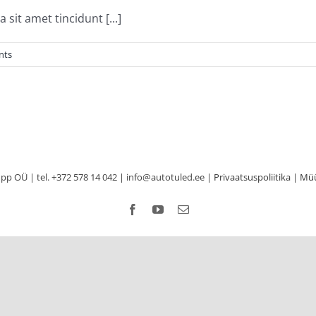
sit amet tincidunt [...]
nts
p OÜ | tel. +372 578 14 042 | info@autotuled.ee |
Privaatsuspoliitika
|
Müü
Facebook
YouTube
Email