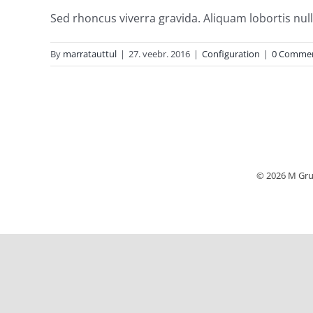
Sed rhoncus viverra gravida. Aliquam lobortis nulla 
By
marratauttul
|
27. veebr. 2016
|
Configuration
|
0 Comme
© 2026 M Grup