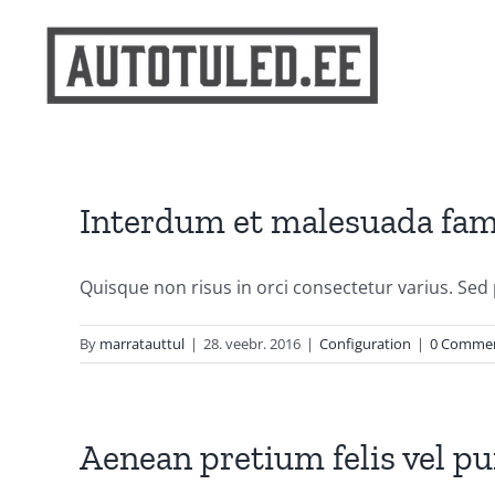
Skip
to
content
Interdum et malesuada fame
Quisque non risus in orci consectetur varius. Sed pul
By
marratauttul
|
28. veebr. 2016
|
Configuration
|
0 Comme
Aenean pretium felis vel p