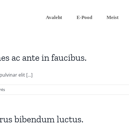
Avaleht
E-Pood
Meist
s ac ante in faucibus.
vinar elit [...]
nts
urus bibendum luctus.