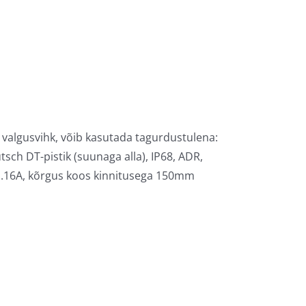
i valgusvihk, võib kasutada tagurdustulena:
sch DT-pistik (suunaga alla), IP68, ADR,
 1.16A, kõrgus koos kinnitusega 150mm