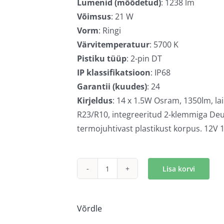
Lumenid (mõõdetud)
: 1238 lm
Võimsus
: 21 W
Vorm
: Ringi
Värvitemperatuur
: 5700 K
Pistiku tüüp
: 2-pin DT
IP klassifikatsioon
: IP68
Garantii (kuudes)
: 24
Kirjeldus
: 14 x 1.5W Osram, 1350lm, la
R23/R10, integreeritud 2-klemmiga Deut
termojuhtivast plastikust korpus. 12V
Lisa korvi
BullPro
LED
töötuli
Võrdle
lai