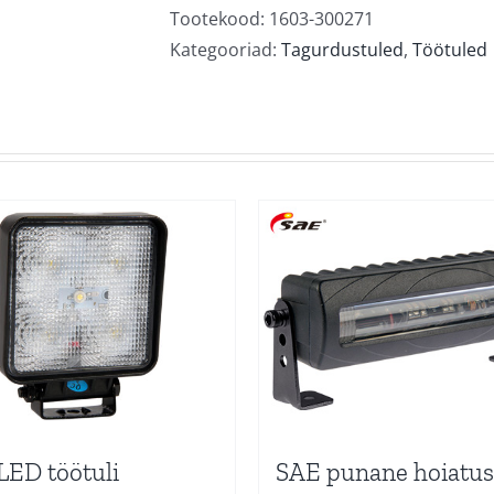
valgusvihk
Tootekood:
1603-300271
kogus
Kategooriad:
Tagurdustuled
,
Töötuled
ED töötuli
SAE punane hoiatus