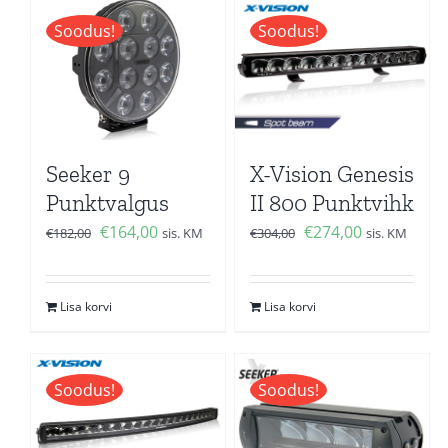
Soodus!
Soodus!
Seeker 9
X-Vision Genesis
Punktvalgus
II 800 Punktvihk
Algne
Current
Algne
Current
€
164,00
€
274,00
€
182,00
sis. KM
€
304,00
sis. KM
hind
price
hind
price
oli:
is:
oli:
is:
Lisa korvi
Lisa korvi
€182,00.
€164,00.
€304,00.
€274,00.
Soodus!
Soodus!