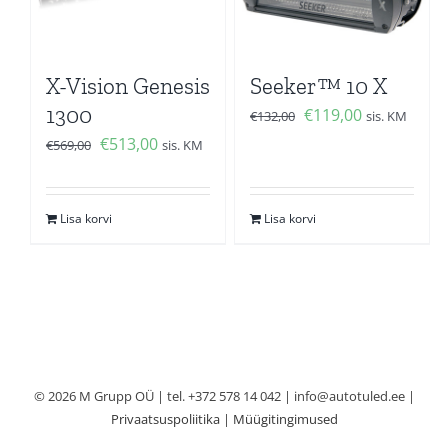
X-Vision Genesis
Seeker™ 10 X
1300
Algne
Current
€
119,00
€
132,00
sis. KM
hind
price
Algne
Current
€
513,00
€
569,00
sis. KM
oli:
is:
hind
price
€132,00.
€119,00.
oli:
is:
Lisa korvi
Lisa korvi
€569,00.
€513,00.
© 2026 M Grupp OÜ | tel. +372 578 14 042 | info@autotuled.ee |
Privaatsuspoliitika
|
Müügitingimused