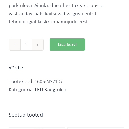
parktulega. Ainulaadne ühes tükis korpus ja
vastupidav lääts kaitsevad valgusti erilist
tehnoloogiat keskkonnamõjude eest.
Lisa korvi
Optibeam
Pure
1025
Võrdle
kogus
Tootekood:
1605-NS2107
Kategooria:
LED Kaugtuled
Seotud tooted