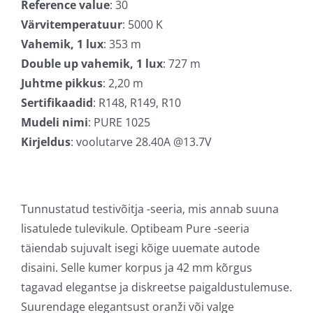
Reference value
: 30
Värvitemperatuur
: 5000 K
Vahemik, 1 lux
: 353 m
Double up vahemik, 1 lux
: 727 m
Juhtme pikkus
: 2,20 m
Sertifikaadid
: R148, R149, R10
Mudeli nimi
: PURE 1025
Kirjeldus
: voolutarve 28.40A @13.7V
Tunnustatud testivõitja -seeria, mis annab suuna
lisatulede tulevikule. Optibeam Pure -seeria
täiendab sujuvalt isegi kõige uuemate autode
disaini. Selle kumer korpus ja 42 mm kõrgus
tagavad elegantse ja diskreetse paigaldustulemuse.
Suurendage elegantsust oranži või valge