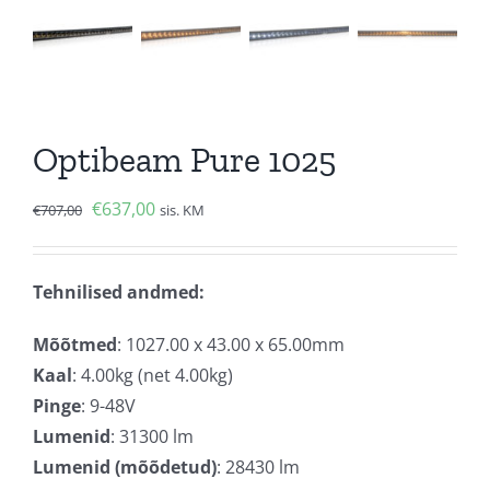
Optibeam Pure 1025
Algne
Current
€
637,00
€
707,00
sis. KM
hind
price
oli:
is:
Tehnilised andmed:
€707,00.
€637,00.
Mõõtmed
: 1027.00 x 43.00 x 65.00mm
Kaal
: 4.00kg (net 4.00kg)
Pinge
: 9-48V
Lumenid
: 31300 lm
Lumenid (mõõdetud)
: 28430 lm