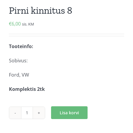
Pirni kinnitus 8
€
6,00
sis. KM
Tooteinfo:
Sobivus:
Ford, VW
Komplektis 2tk
Lisa korvi
Pirni
kinnitus