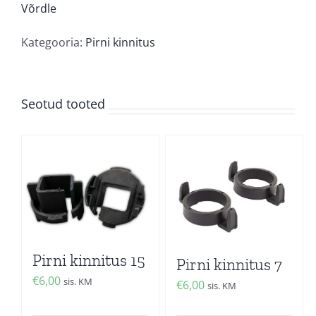
8
Võrdle
kogus
Kategooria:
Pirni kinnitus
Seotud tooted
Pirni kinnitus 15
Pirni kinnitus 7
€
6,00
sis. KM
€
6,00
sis. KM